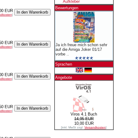
Aufkleber
Bewertungen
00 EUR
ndkosten
]
50 EUR
Ja ich freue mich schon sehr
ndkosten
]
auf die Amiga Joker 01/17
vorbe ..
Sprachen
00 EUR
Angebote
ndkosten
]
50 EUR
ndkosten
]
Viros 4.1 Buch
14,95 EUR
10,00 EUR
[inkl. MwSt zzgl.
Versandkosten
]