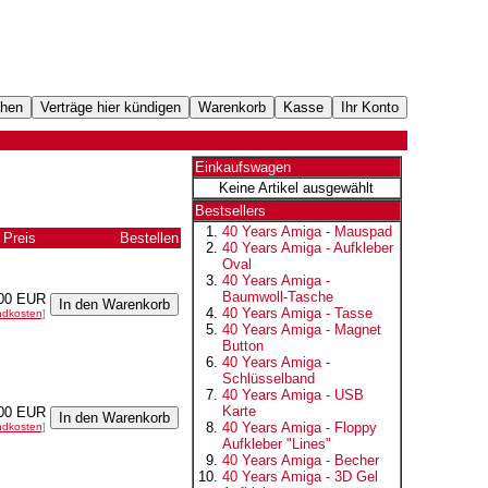
Einkaufswagen
Keine Artikel ausgewählt
Bestsellers
40 Years Amiga - Mauspad
Preis
Bestellen
40 Years Amiga - Aufkleber
Oval
40 Years Amiga -
Baumwoll-Tasche
00 EUR
40 Years Amiga - Tasse
ndkosten
]
40 Years Amiga - Magnet
Button
40 Years Amiga -
Schlüsselband
40 Years Amiga - USB
Karte
00 EUR
40 Years Amiga - Floppy
ndkosten
]
Aufkleber "Lines"
40 Years Amiga - Becher
40 Years Amiga - 3D Gel