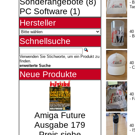
Sonderangebote
(8)
- 
Ta
PC Software
(1)
Hersteller
40
- B
Schnellsuche
Verwenden Sie Stichworte, um ein Produkt zu
finden.
40
erweiterte Suche
- 
Neue Produkte
40
- 
Amiga Future
Ausgabe 179
40
- 
Preis siehe