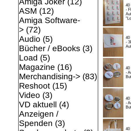
Amiga Joker
(12)
40
ASM
(12)
- F
Auf
Amiga Software-
"L
>
(72)
Audio
(5)
40
- 3
Bücher / eBooks
(3)
Auf
Load
(5)
Magazine
(16)
40
- A
Merchandising->
(83)
Bu
Reshoot
(15)
Video
(3)
40
VD aktuell
(4)
- A
Bu
Anzeigen /
Spenden
(3)
40