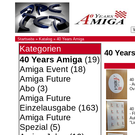
Startseite
»
Katalog
»
40 Years Amiga
Kategorien
40 Year
40 Years Amiga
(19)
Amiga Event
(18)
Amiga Future
40
- A
Abo
(3)
Ov
Amiga Future
Einzelausgabe
(163)
40
- F
Amiga Future
Auf
"Li
Spezial
(5)