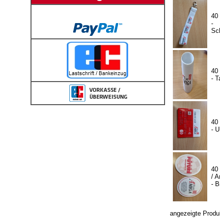
40
-
Sc
40
- T
40
- 
40
/ A
- B
angezeigte Produ