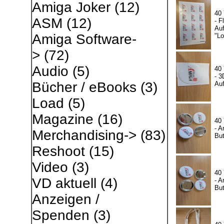
Amiga Joker
(12)
40
ASM
(12)
- F
Auf
Amiga Software-
"L
>
(72)
Audio
(5)
40
- 3
Bücher / eBooks
(3)
Auf
Load
(5)
Magazine
(16)
40
- A
Merchandising->
(83)
Bu
Reshoot
(15)
Video
(3)
40
VD aktuell
(4)
- A
Bu
Anzeigen /
Spenden
(3)