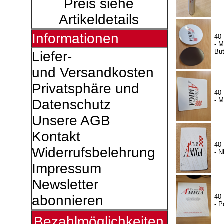
Preis siehe
Artikeldetails
Informationen
40
- 
Bu
Liefer-
und Versandkosten
Privatsphäre und
40
- 
Datenschutz
Unsere AGB
Kontakt
40
Widerrufsbelehrung
- 
Impressum
Newsletter
40
abonnieren
- P
Bezahlmöglichkeiten