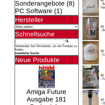
40
Sonderangebote
(8)
- 
Ta
PC Software
(1)
Hersteller
40
- B
Schnellsuche
Verwenden Sie Stichworte, um ein Produkt zu
finden.
40
erweiterte Suche
- 
Neue Produkte
40
- 
Amiga Future
Ausgabe 181
40
- 