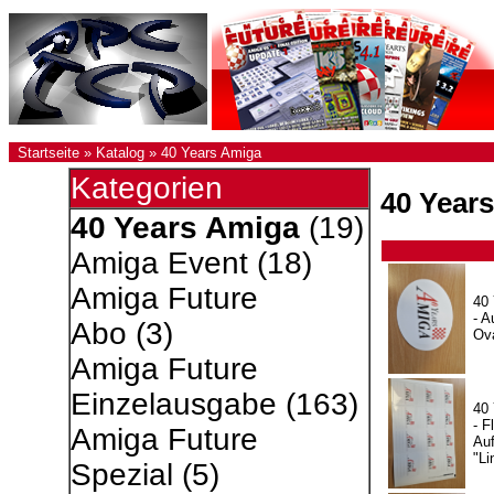
Startseite
»
Katalog
»
40 Years Amiga
Kategorien
40 Year
40 Years Amiga
(19)
Amiga Event
(18)
Amiga Future
40
- A
Abo
(3)
Ov
Amiga Future
Einzelausgabe
(163)
40
- F
Amiga Future
Auf
"Li
Spezial
(5)