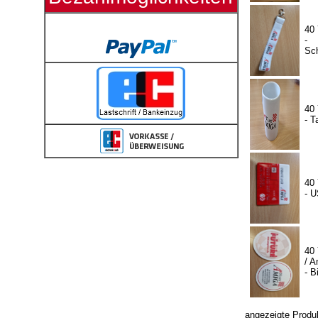
40
-
Sc
40
- T
40
- 
40
/ A
- B
angezeigte Produ