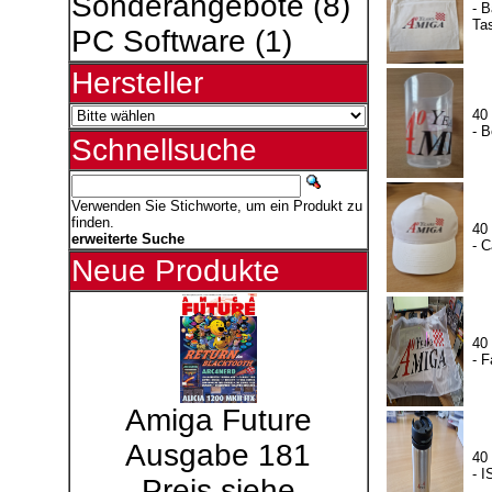
Sonderangebote
(8)
- 
Ta
PC Software
(1)
Hersteller
40
- B
Schnellsuche
Verwenden Sie Stichworte, um ein Produkt zu
finden.
40
erweiterte Suche
- 
Neue Produkte
40
- 
Amiga Future
Ausgabe 181
40
- 
Preis siehe