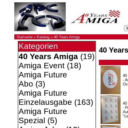
Startseite
»
Katalog
»
40 Years Amiga
Kategorien
40 Year
40 Years Amiga
(19)
Amiga Event
(18)
Amiga Future
40
- A
Abo
(3)
Ov
Amiga Future
Einzelausgabe
(163)
40
- F
Amiga Future
Auf
"Li
Spezial
(5)