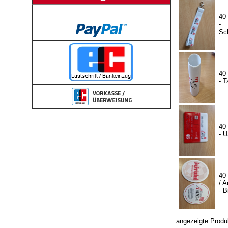
40
-
Sc
40
- T
40
- 
40
/ A
- B
angezeigte Produ