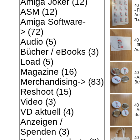
Amiga Joker
(12)
40
ASM
(12)
- F
Auf
Amiga Software-
"L
>
(72)
Audio
(5)
40
- 3
Bücher / eBooks
(3)
Auf
Load
(5)
Magazine
(16)
40
- A
Merchandising->
(83)
Bu
Reshoot
(15)
Video
(3)
40
VD aktuell
(4)
- A
Bu
Anzeigen /
Spenden
(3)
40