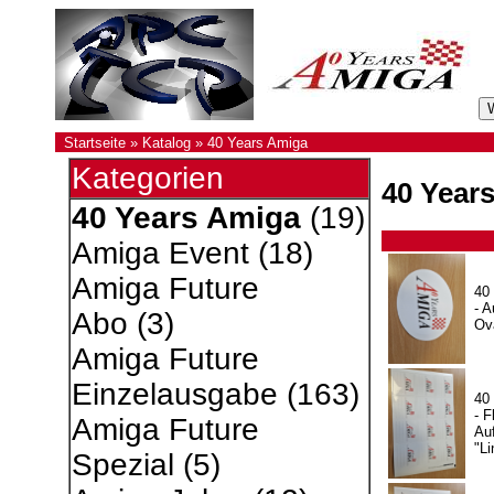
Startseite
»
Katalog
»
40 Years Amiga
Kategorien
40 Year
40 Years Amiga
(19)
Amiga Event
(18)
Amiga Future
40
- A
Abo
(3)
Ov
Amiga Future
Einzelausgabe
(163)
40
- F
Amiga Future
Auf
"Li
Spezial
(5)