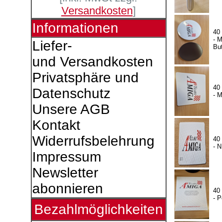
Versandkosten
]
Informationen
40
- 
Liefer-
Bu
und Versandkosten
Privatsphäre und
40
Datenschutz
- 
Unsere AGB
Kontakt
Widerrufsbelehrung
40
- 
Impressum
Newsletter
abonnieren
40
- P
Bezahlmöglichkeiten