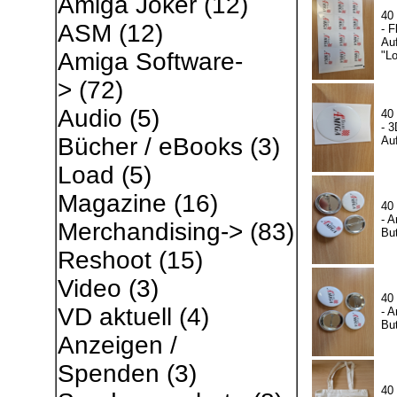
Amiga Joker
(12)
40
ASM
(12)
- F
Auf
Amiga Software-
"L
>
(72)
Audio
(5)
40
- 3
Bücher / eBooks
(3)
Auf
Load
(5)
Magazine
(16)
40
- A
Merchandising->
(83)
Bu
Reshoot
(15)
Video
(3)
40
VD aktuell
(4)
- A
Bu
Anzeigen /
Spenden
(3)
40