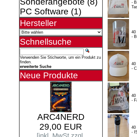
Sonderangebote
(8)
- 
Ta
PC Software
(1)
Hersteller
40
- B
Schnellsuche
Verwenden Sie Stichworte, um ein Produkt zu
finden.
40
erweiterte Suche
- 
Neue Produkte
40
- 
ARC4NERD
29,00 EUR
40
- 
[inkl. MwSt zzgl.