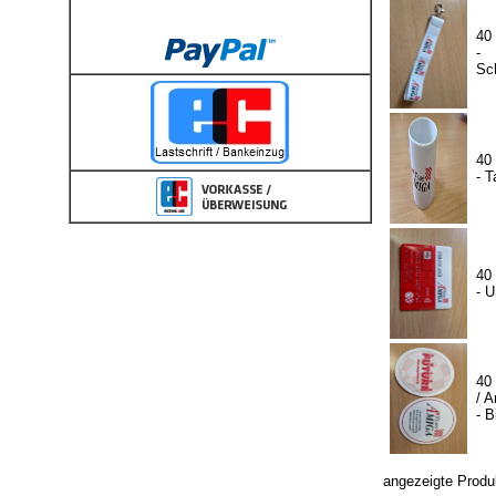
40
-
Sc
40
- T
40
- 
40
/ A
- B
angezeigte Produ