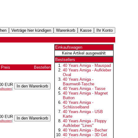
Einkaufswagen
Keine Artikel ausgewählt
Bestsellers
40 Years Amiga - Mauspad
Preis
Bestellen
40 Years Amiga - Aufkleber
Oval
40 Years Amiga -
Baumwoll-Tasche
00 EUR
40 Years Amiga - Tasse
ndkosten
]
40 Years Amiga - Magnet
Button
40 Years Amiga -
Schlüsselband
40 Years Amiga - USB
Karte
00 EUR
40 Years Amiga - Floppy
ndkosten
]
Aufkleber "Lines"
40 Years Amiga - Becher
40 Years Amiga - 3D Gel