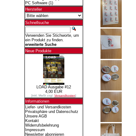
PC Software
(1)
Hersteller
Schnellsuche
Verwenden Sie Stichworte, um
ein Produkt zu finden.
erweiterte Suche
Neue Produkte
LOAD Ausgabe #12
4,00 EUR
[inkl. MwSt zzgl.
Versandkosten
]
Informationen
Liefer- und Versandkosten
Privatsphäre und Datenschutz
Unsere AGB
Kontakt
Widerrufsbelehrung
Impressum
Newsletter abonnieren