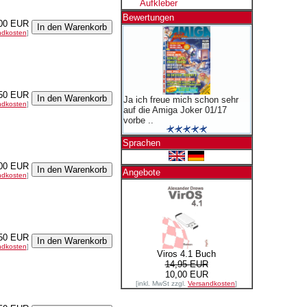
Aufkleber
Bewertungen
00 EUR
ndkosten
]
50 EUR
Ja ich freue mich schon sehr
ndkosten
]
auf die Amiga Joker 01/17
vorbe ..
Sprachen
00 EUR
Angebote
ndkosten
]
50 EUR
ndkosten
]
Viros 4.1 Buch
14,95 EUR
10,00 EUR
[inkl. MwSt zzgl.
Versandkosten
]