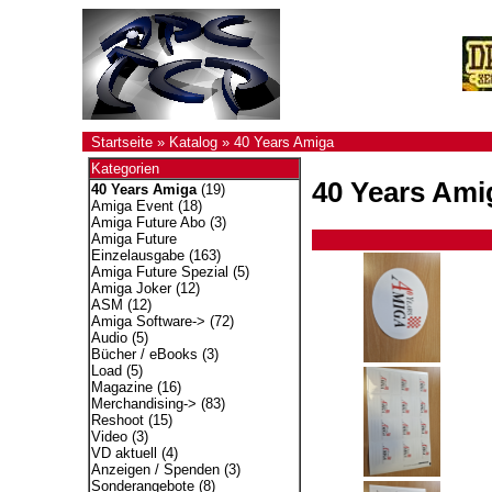
Startseite
»
Katalog
»
40 Years Amiga
Kategorien
40 Years Ami
40 Years Amiga
(19)
Amiga Event
(18)
Amiga Future Abo
(3)
Amiga Future
Einzelausgabe
(163)
Amiga Future Spezial
(5)
Amiga Joker
(12)
ASM
(12)
Amiga Software->
(72)
Audio
(5)
Bücher / eBooks
(3)
Load
(5)
Magazine
(16)
Merchandising->
(83)
Reshoot
(15)
Video
(3)
VD aktuell
(4)
Anzeigen / Spenden
(3)
Sonderangebote
(8)