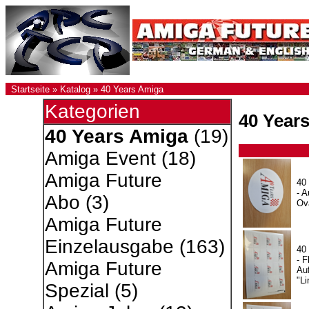
Startseite
»
Katalog
»
40 Years Amiga
Kategorien
40 Year
40 Years Amiga
(19)
Amiga Event
(18)
Amiga Future
40
- A
Abo
(3)
Ov
Amiga Future
Einzelausgabe
(163)
40
- F
Amiga Future
Auf
"Li
Spezial
(5)