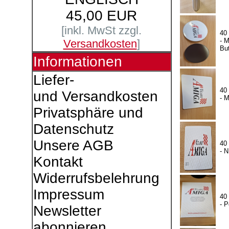
45,00 EUR
[inkl. MwSt zzgl.
40
- 
Versandkosten
]
Bu
Informationen
Liefer-
40
und Versandkosten
- 
Privatsphäre und
Datenschutz
Unsere AGB
40
- 
Kontakt
Widerrufsbelehrung
Impressum
40
- P
Newsletter
abonnieren