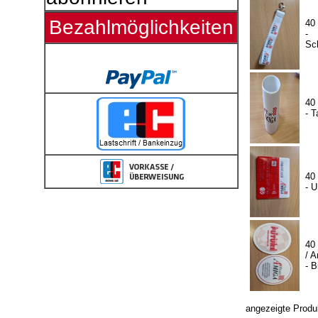
Bezahlmöglichkeiten
40
-
Sc
40
- T
40
- 
40
/ A
- B
angezeigte Produ