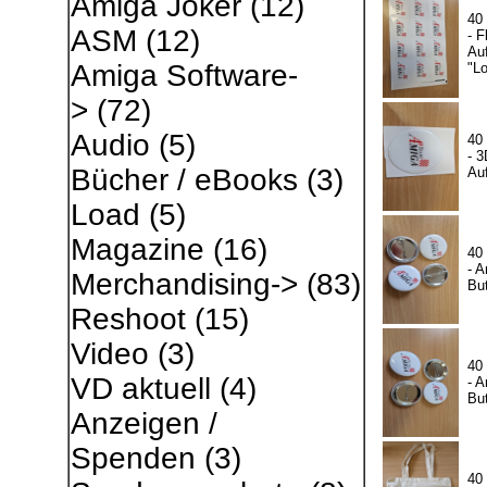
Amiga Joker
(12)
40
ASM
(12)
- F
Auf
Amiga Software-
"L
>
(72)
Audio
(5)
40
- 3
Bücher / eBooks
(3)
Auf
Load
(5)
Magazine
(16)
40
- A
Merchandising->
(83)
Bu
Reshoot
(15)
Video
(3)
40
VD aktuell
(4)
- A
Bu
Anzeigen /
Spenden
(3)
40