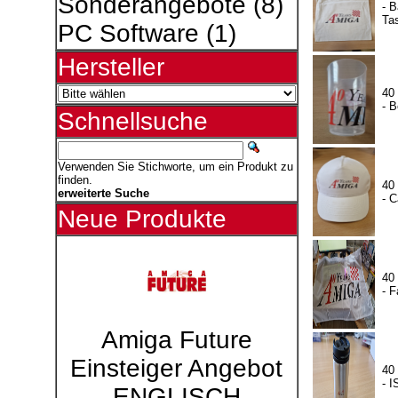
Sonderangebote
(8)
- 
Ta
PC Software
(1)
Hersteller
40
- B
Schnellsuche
Verwenden Sie Stichworte, um ein Produkt zu
finden.
40
erweiterte Suche
- 
Neue Produkte
40
- 
Amiga Future
Einsteiger Angebot
40
- 
ENGLISCH