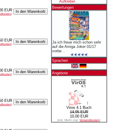
Aufkleber
Bewertungen
00 EUR
ndkosten
]
50 EUR
Ja ich freue mich schon sehr
ndkosten
]
auf die Amiga Joker 01/17
vorbe ..
Sprachen
00 EUR
Angebote
ndkosten
]
50 EUR
ndkosten
]
Viros 4.1 Buch
14,95 EUR
10,00 EUR
[inkl. MwSt zzgl.
Versandkosten
]