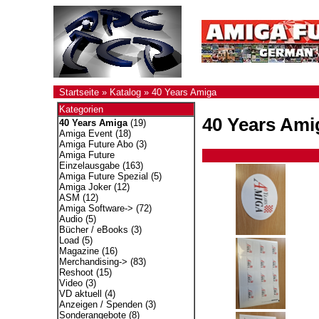
Startseite
»
Katalog
»
40 Years Amiga
Kategorien
40 Years Ami
40 Years Amiga
(19)
Amiga Event
(18)
Amiga Future Abo
(3)
Amiga Future
Einzelausgabe
(163)
Amiga Future Spezial
(5)
Amiga Joker
(12)
ASM
(12)
Amiga Software->
(72)
Audio
(5)
Bücher / eBooks
(3)
Load
(5)
Magazine
(16)
Merchandising->
(83)
Reshoot
(15)
Video
(3)
VD aktuell
(4)
Anzeigen / Spenden
(3)
Sonderangebote
(8)