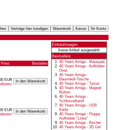
Einkaufswagen
Keine Artikel ausgewählt
Bestsellers
40 Years Amiga - Mauspad
Preis
Bestellen
40 Years Amiga - Aufkleber
Oval
40 Years Amiga -
Baumwoll-Tasche
00 EUR
40 Years Amiga - Tasse
ndkosten
]
40 Years Amiga - Magnet
Button
40 Years Amiga -
Schlüsselband
40 Years Amiga - USB
Karte
00 EUR
40 Years Amiga - Floppy
ndkosten
]
Aufkleber "Lines"
40 Years Amiga - Becher
40 Years Amiga - 3D Gel