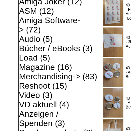
Amiga Joker
(12)
40
ASM
(12)
- F
Auf
Amiga Software-
"L
>
(72)
Audio
(5)
40
- 3
Bücher / eBooks
(3)
Auf
Load
(5)
Magazine
(16)
40
- A
Merchandising->
(83)
Bu
Reshoot
(15)
Video
(3)
40
VD aktuell
(4)
- A
Bu
Anzeigen /
Spenden
(3)
40