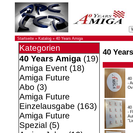
Startseite
»
Katalog
»
40 Years Amiga
Kategorien
40 Year
40 Years Amiga
(19)
Amiga Event
(18)
Amiga Future
40
- A
Abo
(3)
Ov
Amiga Future
Einzelausgabe
(163)
40
- F
Amiga Future
Auf
"Li
Spezial
(5)