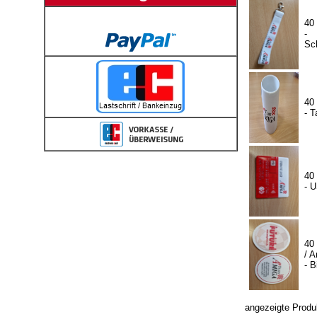
40
-
Sc
40
- T
40
- 
40
/ A
- B
angezeigte Produ