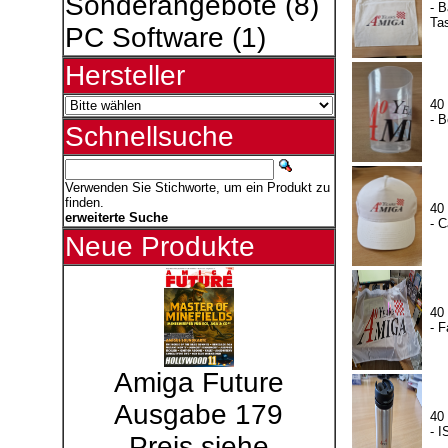
Sonderangebote
(8)
- 
Ta
PC Software
(1)
Hersteller
40
- B
Schnellsuche
Verwenden Sie Stichworte, um ein Produkt zu
finden.
40
erweiterte Suche
- 
Neue Produkte
40
- 
Amiga Future
Ausgabe 179
40
- 
Preis siehe