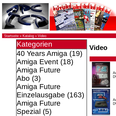
Startseite
»
Katalog
»
Video
Kategorien
Video
40 Years Amiga
(19)
Amiga Event
(18)
Amiga Future
A
Abo
(3)
D
Amiga Future
Einzelausgabe
(163)
A
Amiga Future
D
Spezial
(5)