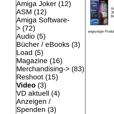
Amiga Joker
(12)
A
ASM
(12)
3
B
Amiga Software-
>
(72)
angezeigte Produ
Audio
(5)
Bücher / eBooks
(3)
Load
(5)
Magazine
(16)
Merchandising->
(83)
Reshoot
(15)
Video
(3)
VD aktuell
(4)
Anzeigen /
Spenden
(3)