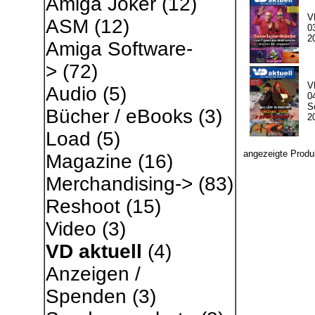
Amiga Joker
(12)
V
ASM
(12)
03
2
Amiga Software-
>
(72)
V
Audio
(5)
04
S
Bücher / eBooks
(3)
2
Load
(5)
angezeigte Produ
Magazine
(16)
Merchandising->
(83)
Reshoot
(15)
Video
(3)
VD aktuell
(4)
Anzeigen /
Spenden
(3)