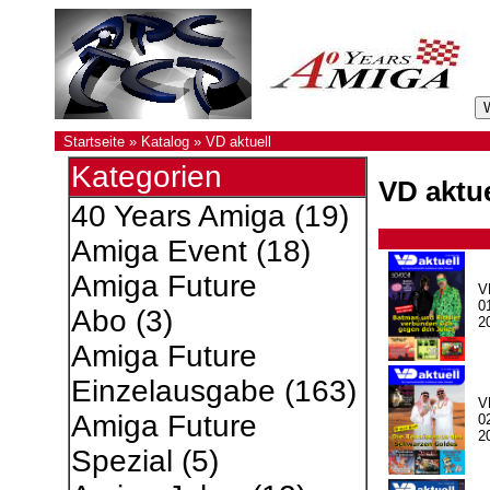
Startseite
»
Katalog
»
VD aktuell
Kategorien
VD aktue
40 Years Amiga
(19)
Amiga Event
(18)
Amiga Future
V
0
Abo
(3)
2
Amiga Future
Einzelausgabe
(163)
V
Amiga Future
0
2
Spezial
(5)