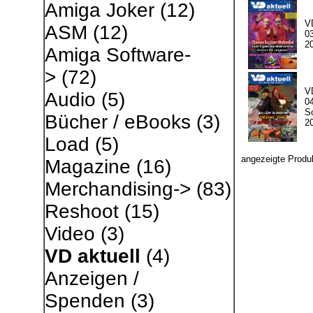
Amiga Joker
(12)
V
ASM
(12)
03
2
Amiga Software-
>
(72)
V
Audio
(5)
04
S
Bücher / eBooks
(3)
2
Load
(5)
angezeigte Produ
Magazine
(16)
Merchandising->
(83)
Reshoot
(15)
Video
(3)
VD aktuell
(4)
Anzeigen /
Spenden
(3)