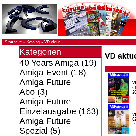
Startseite
»
Katalog
»
VD aktuell
Kategorien
VD aktue
40 Years Amiga
(19)
Amiga Event
(18)
Amiga Future
V
0
Abo
(3)
2
Amiga Future
Einzelausgabe
(163)
V
Amiga Future
0
2
Spezial
(5)