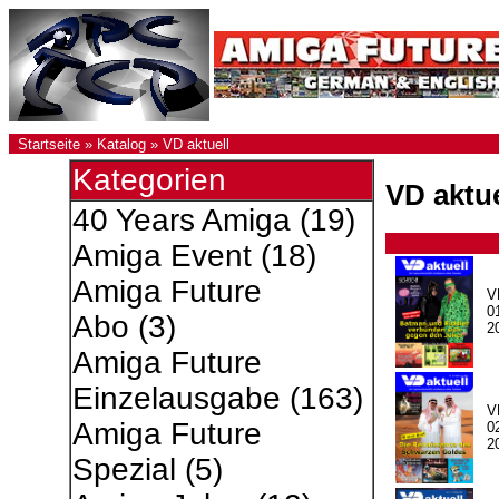
Startseite
»
Katalog
»
VD aktuell
Kategorien
VD aktue
40 Years Amiga
(19)
Amiga Event
(18)
Amiga Future
V
0
Abo
(3)
2
Amiga Future
Einzelausgabe
(163)
V
Amiga Future
0
2
Spezial
(5)