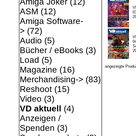
Amiga Joker
(12)
V
ASM
(12)
03
2
Amiga Software-
>
(72)
V
Audio
(5)
04
S
Bücher / eBooks
(3)
2
Load
(5)
angezeigte Produ
Magazine
(16)
Merchandising->
(83)
Reshoot
(15)
Video
(3)
VD aktuell
(4)
Anzeigen /
Spenden
(3)