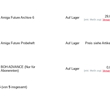
29,
Amiga Future Archive 6
Auf Lager
[inkl. MwSt zzgl.
Versa
Amiga Future Probeheft
Auf Lager
Preis siehe Artike
BOH ADVANCE (Nur für
0,
Auf Lager
Abonennten)
[inkl. MwSt zzgl.
Versa
5
(von
5
insgesamt)