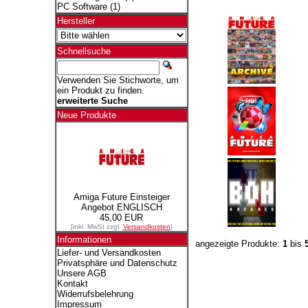
PC Software
(1)
Hersteller
Schnellsuche
Verwenden Sie Stichworte, um
ein Produkt zu finden.
erweiterte Suche
Neue Produkte
Amiga Future Einsteiger
Angebot ENGLISCH
45,00 EUR
[inkl. MwSt zzgl.
Versandkosten
]
Informationen
angezeigte Produkte:
1
bis
Liefer- und Versandkosten
Privatsphäre und Datenschutz
Unsere AGB
Kontakt
Widerrufsbelehrung
Impressum