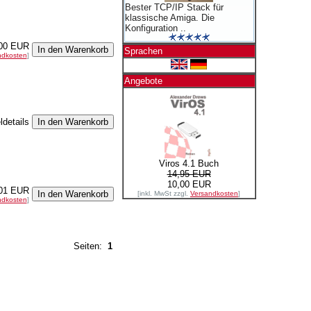
Bester TCP/IP Stack für
klassische Amiga. Die
Konfiguration ..
00 EUR
Sprachen
ndkosten
]
Angebote
ldetails
Viros 4.1 Buch
14,95 EUR
10,00 EUR
01 EUR
[inkl. MwSt zzgl.
Versandkosten
]
ndkosten
]
Seiten:
1