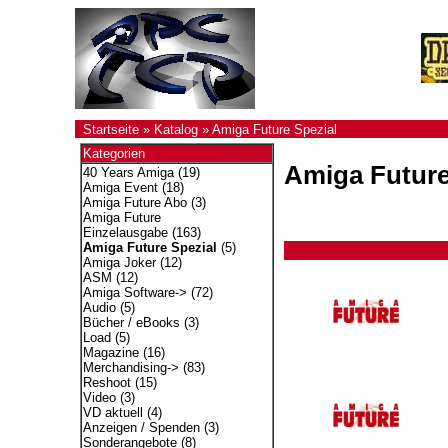
Startseite
»
Katalog
»
Amiga Future Spezial
Kategorien
Amiga Future
40 Years Amiga
(19)
Amiga Event
(18)
Amiga Future Abo
(3)
Amiga Future
Einzelausgabe
(163)
Amiga Future Spezial
(5)
Amiga Joker
(12)
ASM
(12)
Amiga Software->
(72)
Audio
(5)
Bücher / eBooks
(3)
Load
(5)
Magazine
(16)
Merchandising->
(83)
Reshoot
(15)
Video
(3)
VD aktuell
(4)
Anzeigen / Spenden
(3)
Sonderangebote
(8)