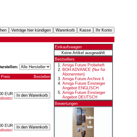
Einkaufswagen
Keine Artikel ausgewählt
Bestsellers
Amiga Future Probeheft
arstellen:
BOH ADVANCE (Nur für
Abonennten)
Preis
Bestellen
Amiga Future Archive 6
Amiga Future Einsteiger
Angebot ENGLISCH
Amiga Future Einsteiger
00 EUR
Angebot DEUTSCH
ndkosten
]
Bewertungen
00 EUR
ndkosten
]