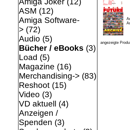
Amiga Joker
(12)
ASM
(12)
Amiga Software-
A
Ar
>
(72)
Audio
(5)
angezeigte Produ
Bücher / eBooks
(3)
Load
(5)
Magazine
(16)
Merchandising->
(83)
Reshoot
(15)
Video
(3)
VD aktuell
(4)
Anzeigen /
Spenden
(3)