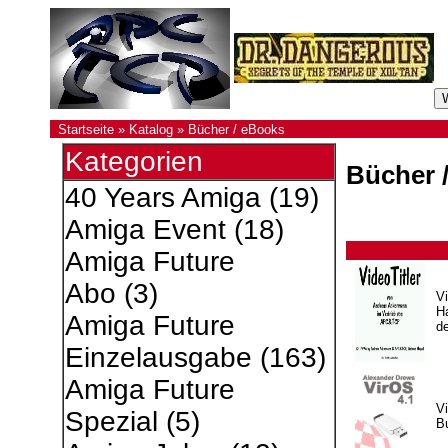
Startseite
»
Katalog
»
Bücher / eBooks
Kategorien
Bücher 
40 Years Amiga
(19)
Amiga Event
(18)
Amiga Future
Abo
(3)
Vi
H
Amiga Future
d
Einzelausgabe
(163)
Amiga Future
Vi
Spezial
(5)
B