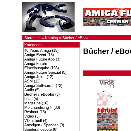
Startseite
»
Katalog
»
Bücher / eBooks
Kategorien
Bücher / eBo
40 Years Amiga
(19)
Amiga Event
(18)
Amiga Future Abo
(3)
Amiga Future
Einzelausgabe
(163)
Amiga Future Spezial
(5)
Amiga Joker
(12)
ASM
(12)
Amiga Software->
(72)
Audio
(5)
Bücher / eBooks
(3)
Load
(5)
Magazine
(16)
Merchandising->
(83)
Reshoot
(15)
Video
(3)
VD aktuell
(4)
Anzeigen / Spenden
(3)
Sonderangebote
(8)