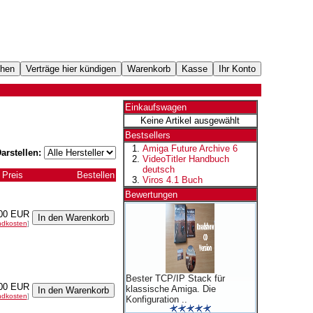
Einkaufswagen
Keine Artikel ausgewählt
Bestsellers
Amiga Future Archive 6
arstellen:
VideoTitler Handbuch
deutsch
Preis
Bestellen
Viros 4.1 Buch
Bewertungen
00 EUR
ndkosten
]
Bester TCP/IP Stack für
00 EUR
klassische Amiga. Die
ndkosten
]
Konfiguration ..