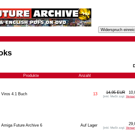
oks
D
Produkte
Anzahl
+
14,95 EUR
10,
Viros 4.1 Buch
13
[inkl. MwSt zzgl.
Versa
29,
Amiga Future Archive 6
Auf Lager
[inkl. MwSt zzgl.
Versa