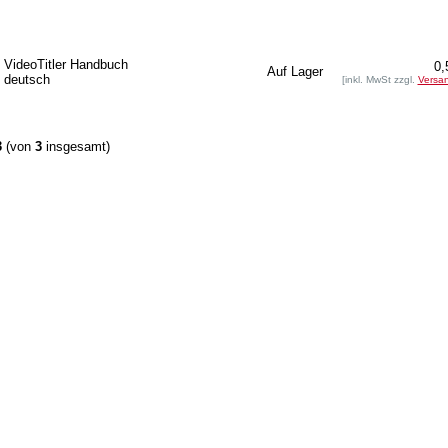
VideoTitler Handbuch
0,
Auf Lager
deutsch
[inkl. MwSt zzgl.
Versa
3
(von
3
insgesamt)