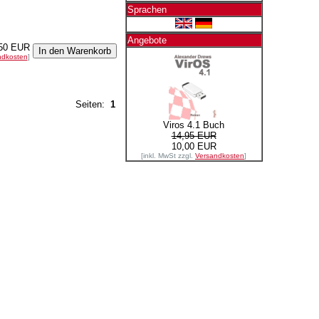
Sprachen
Angebote
50 EUR
ndkosten
]
Seiten:
1
Viros 4.1 Buch
14,95 EUR
10,00 EUR
[inkl. MwSt zzgl.
Versandkosten
]