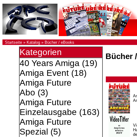
Startseite
»
Katalog
»
Bücher / eBooks
Kategorien
Bücher 
40 Years Amiga
(19)
Amiga Event
(18)
Amiga Future
Abo
(3)
A
Amiga Future
Ar
Einzelausgabe
(163)
Amiga Future
Vi
Spezial
(5)
H
d