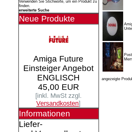
Verwenden Sie Stichworte, um ein Produkt zu
finden.
erweiterte Suche
Neue Produkte
Amig
Unte
Post
Amiga Future
Mem
Einsteiger Angebot
ENGLISCH
angezeigte Produ
45,00 EUR
[inkl. MwSt zzgl.
Versandkosten
]
Informationen
Liefer-