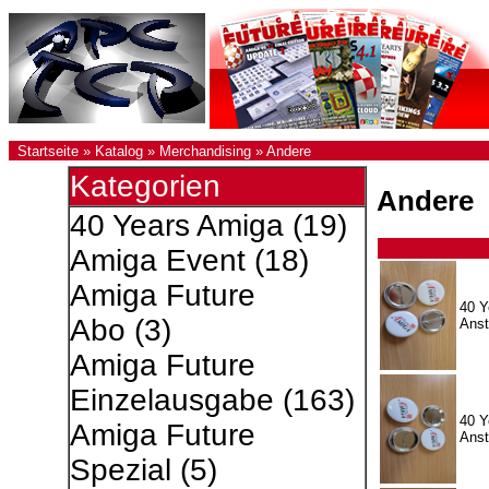
Startseite
»
Katalog
»
Merchandising
»
Andere
Kategorien
Andere
40 Years Amiga
(19)
Amiga Event
(18)
Amiga Future
40 Y
Abo
(3)
Anst
Amiga Future
Einzelausgabe
(163)
40 Y
Amiga Future
Anst
Spezial
(5)