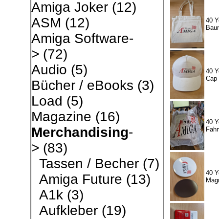
Amiga Joker
(12)
ASM
(12)
40 Y
Bau
Amiga Software-
>
(72)
Audio
(5)
40 Y
Cap
Bücher / eBooks
(3)
Load
(5)
Magazine
(16)
40 Y
Merchandising
-
Fah
>
(83)
Tassen / Becher
(7)
40 Y
Amiga Future
(13)
Magn
A1k
(3)
Aufkleber
(19)