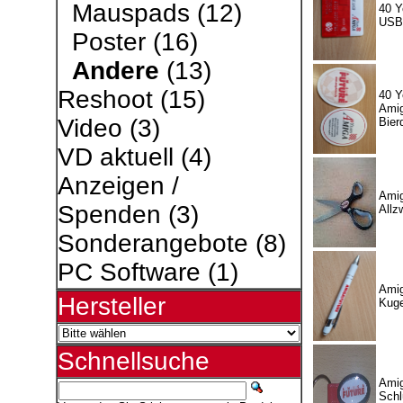
Mauspads
(12)
40 Y
USB
Poster
(16)
Andere
(13)
Reshoot
(15)
40 Y
Amig
Video
(3)
Bier
VD aktuell
(4)
Anzeigen /
Amig
Spenden
(3)
Allz
Sonderangebote
(8)
PC Software
(1)
Amig
Hersteller
Kuge
Schnellsuche
Amig
Schl