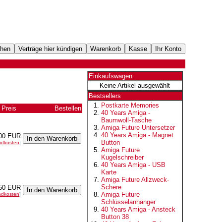
Einkaufswagen
Keine Artikel ausgewählt
Bestsellers
Postkarte Memories
Preis
Bestellen
40 Years Amiga -
Baumwoll-Tasche
Amiga Future Untersetzer
40 Years Amiga - Magnet
00 EUR
Button
ndkosten
]
Amiga Future
Kugelschreiber
40 Years Amiga - USB
Karte
Amiga Future Allzweck-
Schere
50 EUR
Amiga Future
ndkosten
]
Schlüsselanhänger
40 Years Amiga - Ansteck
Button 38