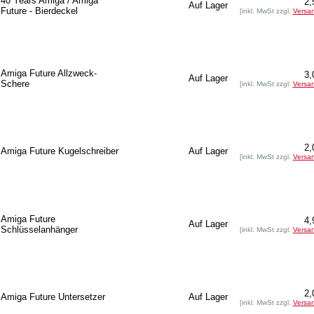
40 Years Amiga / Amiga
2,
Auf Lager
Future - Bierdeckel
[inkl. MwSt zzgl.
Versa
Amiga Future Allzweck-
3,
Auf Lager
Schere
[inkl. MwSt zzgl.
Versa
2,
Amiga Future Kugelschreiber
Auf Lager
[inkl. MwSt zzgl.
Versa
Amiga Future
4,
Auf Lager
Schlüsselanhänger
[inkl. MwSt zzgl.
Versa
2,
Amiga Future Untersetzer
Auf Lager
[inkl. MwSt zzgl.
Versa