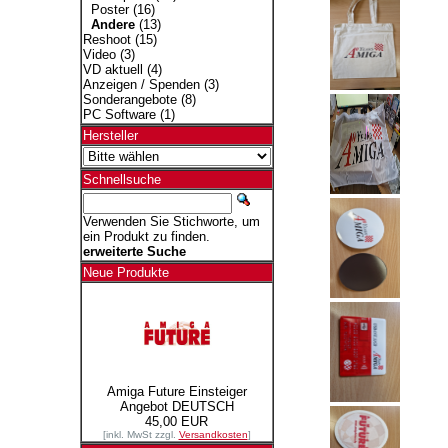
Poster
(16)
Andere
(13)
Reshoot
(15)
Video
(3)
VD aktuell
(4)
Anzeigen / Spenden
(3)
Sonderangebote
(8)
PC Software
(1)
Hersteller
Schnellsuche
Verwenden Sie Stichworte, um
ein Produkt zu finden.
erweiterte Suche
Neue Produkte
Amiga Future Einsteiger
Angebot DEUTSCH
45,00 EUR
[inkl. MwSt zzgl.
Versandkosten
]