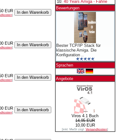
40 Years Amiga - Fahne
Bewertungen
50 EUR
ndkosten
]
00 EUR
Bester TCP/IP Stack für
ndkosten
]
klassische Amiga. Die
Konfiguration ..
Sprachen
50 EUR
Angebote
ndkosten
]
00 EUR
ndkosten
]
Viros 4.1 Buch
14,95 EUR
10,00 EUR
[inkl. MwSt zzgl.
Versandkosten
]