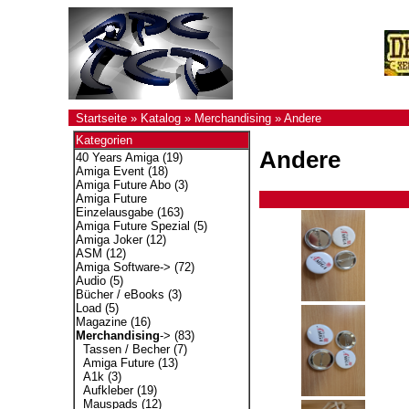
Startseite
»
Katalog
»
Merchandising
»
Andere
Kategorien
Andere
40 Years Amiga
(19)
Amiga Event
(18)
Amiga Future Abo
(3)
Amiga Future
Einzelausgabe
(163)
Amiga Future Spezial
(5)
Amiga Joker
(12)
ASM
(12)
Amiga Software->
(72)
Audio
(5)
Bücher / eBooks
(3)
Load
(5)
Magazine
(16)
Merchandising
->
(83)
Tassen / Becher
(7)
Amiga Future
(13)
A1k
(3)
Aufkleber
(19)
Mauspads
(12)