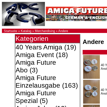
Startseite
»
Katalog
»
Merchandising
»
Andere
Kategorien
Andere
40 Years Amiga
(19)
Amiga Event
(18)
Amiga Future
40 Y
Abo
(3)
Anst
Amiga Future
Einzelausgabe
(163)
40 Y
Amiga Future
Anst
Spezial
(5)