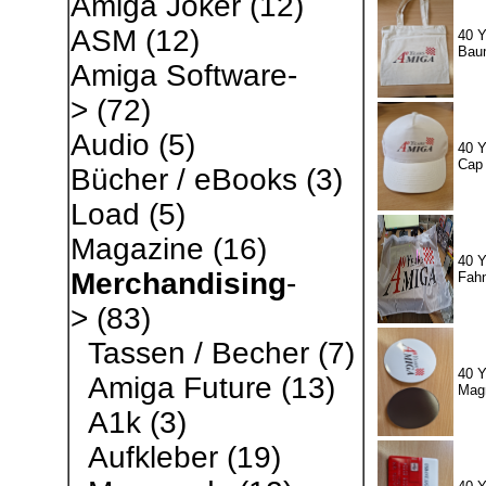
Amiga Joker
(12)
ASM
(12)
40 Y
Bau
Amiga Software-
>
(72)
Audio
(5)
40 Y
Cap
Bücher / eBooks
(3)
Load
(5)
Magazine
(16)
40 Y
Merchandising
-
Fah
>
(83)
Tassen / Becher
(7)
40 Y
Amiga Future
(13)
Magn
A1k
(3)
Aufkleber
(19)