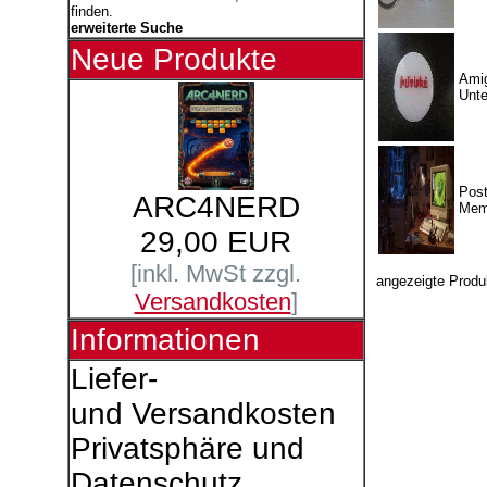
finden.
erweiterte Suche
Neue Produkte
Amig
Unte
Post
ARC4NERD
Mem
29,00 EUR
[inkl. MwSt zzgl.
angezeigte Produ
Versandkosten
]
Informationen
Liefer-
und Versandkosten
Privatsphäre und
Datenschutz