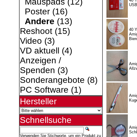
Mauspads
(12)
40 Y
USB
Poster
(16)
Andere
(13)
Reshoot
(15)
40 Y
Amig
Video
(3)
Bier
VD aktuell
(4)
Anzeigen /
Amig
Spenden
(3)
Allz
Sonderangebote
(8)
PC Software
(1)
Amig
Hersteller
Kuge
Schnellsuche
Amig
Schl
Verwenden Sie Stichworte, um ein Produkt zu