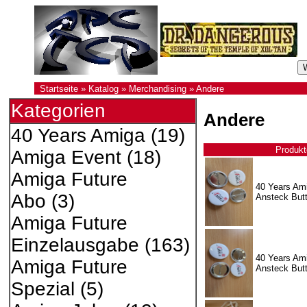
Startseite
»
Katalog
»
Merchandising
»
Andere
Kategorien
Andere
40 Years Amiga
(19)
Produkt
Amiga Event
(18)
Amiga Future
40 Years Ami
Abo
(3)
Ansteck But
Amiga Future
Einzelausgabe
(163)
40 Years Ami
Amiga Future
Ansteck But
Spezial
(5)