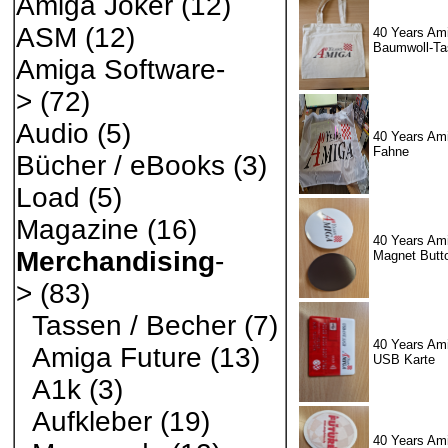
Amiga Joker
(12)
ASM
(12)
40 Years Ami
Baumwoll-Ta
Amiga Software-
>
(72)
Audio
(5)
40 Years Ami
Fahne
Bücher / eBooks
(3)
Load
(5)
Magazine
(16)
40 Years Ami
Merchandising
-
Magnet Butt
>
(83)
Tassen / Becher
(7)
40 Years Ami
Amiga Future
(13)
USB Karte
A1k
(3)
Aufkleber
(19)
40 Years Ami