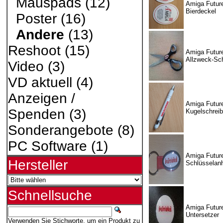
Mauspads
(12)
Amiga Future
Bierdeckel
Poster
(16)
Andere
(13)
Reshoot
(15)
Amiga Futur
Allzweck-Sc
Video
(3)
VD aktuell
(4)
Anzeigen /
Amiga Futur
Spenden
(3)
Kugelschreib
Sonderangebote
(8)
PC Software
(1)
Amiga Futur
Hersteller
Schlüsselan
Schnellsuche
Amiga Futur
Untersetzer
Verwenden Sie Stichworte, um ein Produkt zu