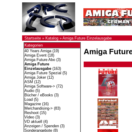
Startseite
»
Katalog
»
Amiga Future Einzelausgabe
Kategorien
Amiga Future
40 Years Amiga
(19)
Amiga Event
(18)
Amiga Future Abo
(3)
Amiga Future
Einzelausgabe
(163)
Amiga Future Spezial
(5)
Amiga Joker
(12)
ASM
(12)
Amiga Software->
(72)
Audio
(5)
Bücher / eBooks
(3)
Load
(5)
Magazine
(16)
Merchandising->
(83)
Reshoot
(15)
Video
(3)
VD aktuell
(4)
Anzeigen / Spenden
(3)
Sonderangebote
(8)