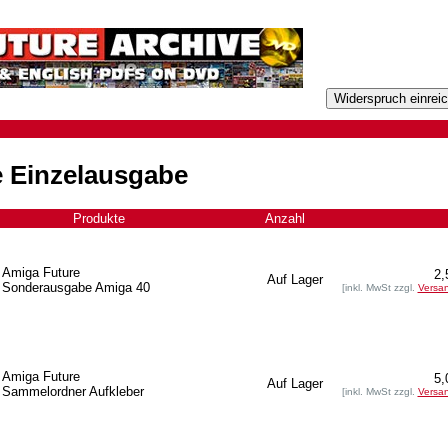
 Einzelausgabe
Produkte
+
Anzahl
Amiga Future
2,
Auf Lager
Sonderausgabe Amiga 40
[inkl. MwSt zzgl.
Versa
Amiga Future
5,
Auf Lager
Sammelordner Aufkleber
[inkl. MwSt zzgl.
Versa