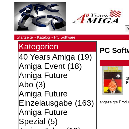
Startseite
»
Katalog
»
PC Software
Kategorien
PC Soft
40 Years Amiga
(19)
Amiga Event
(18)
Amiga Future
1
Abo
(3)
E
Amiga Future
Einzelausgabe
(163)
angezeigte Produ
Amiga Future
Spezial
(5)