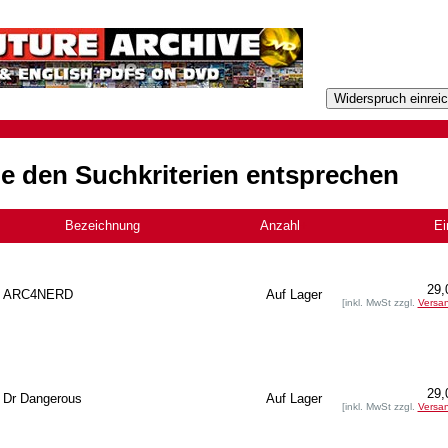
he den Suchkriterien entsprechen
Bezeichnung
Anzahl
+
Ei
29,
ARC4NERD
Auf Lager
[inkl. MwSt zzgl.
Versa
29,
Dr Dangerous
Auf Lager
[inkl. MwSt zzgl.
Versa