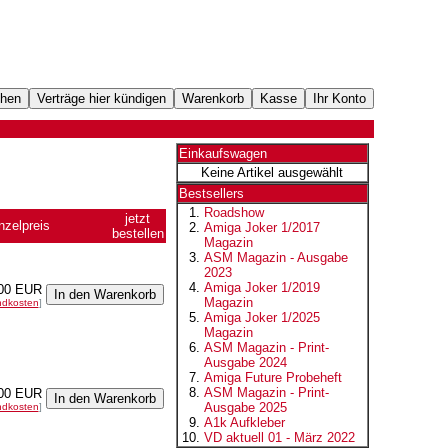
Einkaufswagen
Keine Artikel ausgewählt
Bestsellers
Roadshow
jetzt
nzelpreis
Amiga Joker 1/2017
bestellen
Magazin
ASM Magazin - Ausgabe
2023
Amiga Joker 1/2019
00 EUR
Magazin
ndkosten
]
Amiga Joker 1/2025
Magazin
ASM Magazin - Print-
Ausgabe 2024
Amiga Future Probeheft
ASM Magazin - Print-
00 EUR
Ausgabe 2025
ndkosten
]
A1k Aufkleber
VD aktuell 01 - März 2022