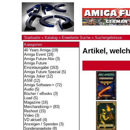
Startseite
»
Katalog
»
Erweiterte Suche
»
Suchergebnisse
Kategorien
Artikel, welc
40 Years Amiga
(19)
Amiga Event
(18)
Amiga Future Abo
(3)
Amiga Future
Einzelausgabe
(163)
Amiga Future Spezial
(5)
Amiga Joker
(12)
ASM
(12)
Amiga Software->
(72)
Audio
(5)
Bücher / eBooks
(3)
Load
(5)
Magazine
(16)
Merchandising->
(83)
Reshoot
(15)
Video
(3)
VD aktuell
(4)
Anzeigen / Spenden
(3)
Sonderangebote
(8)