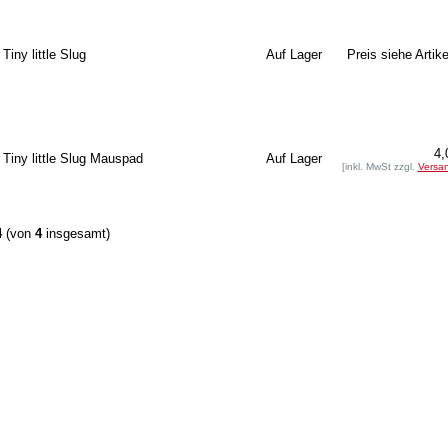
Tiny little Slug
Auf Lager
Preis siehe Artike
4,
Tiny little Slug Mauspad
Auf Lager
[inkl. MwSt zzgl.
Versa
4
(von
4
insgesamt)