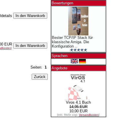
Bewertungen
ldetails
Bester TCP/IP Stack für
klassische Amiga. Die
00 EUR
Konfiguration ..
ndkosten
]
Sprachen
Seiten:
1
Angebote
Viros 4.1 Buch
14,95 EUR
10,00 EUR
[inkl. MwSt zzgl.
Versandkosten
]