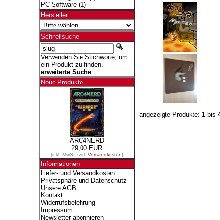
PC Software
(1)
Hersteller
Schnellsuche
Verwenden Sie Stichworte, um
ein Produkt zu finden.
erweiterte Suche
Neue Produkte
angezeigte Produkte:
1
bis
ARC4NERD
29,00 EUR
[inkl. MwSt zzgl.
Versandkosten
]
Informationen
Liefer- und Versandkosten
Privatsphäre und Datenschutz
Unsere AGB
Kontakt
Widerrufsbelehrung
Impressum
Newsletter abonnieren