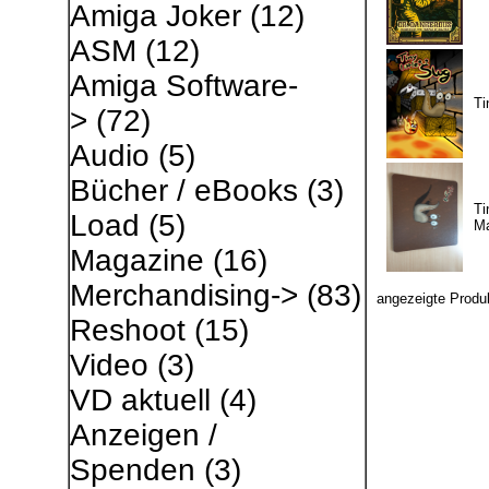
Amiga Joker
(12)
ASM
(12)
Amiga Software-
Ti
>
(72)
Audio
(5)
Bücher / eBooks
(3)
Ti
Load
(5)
M
Magazine
(16)
Merchandising->
(83)
angezeigte Produ
Reshoot
(15)
Video
(3)
VD aktuell
(4)
Anzeigen /
Spenden
(3)