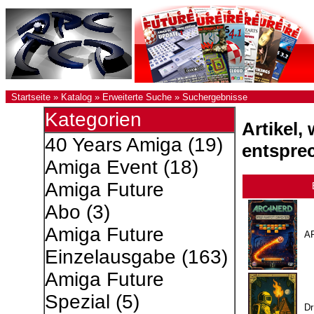
Startseite
»
Katalog
»
Erweiterte Suche
»
Suchergebnisse
Kategorien
Artikel,
40 Years Amiga
(19)
entspre
Amiga Event
(18)
Amiga Future
Abo
(3)
Amiga Future
A
Einzelausgabe
(163)
Amiga Future
Spezial
(5)
Dr