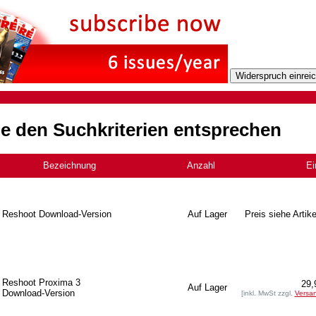
he den Suchkriterien entsprechen
Bezeichnung
+
Anzahl
Ei
Reshoot Download-Version
Auf Lager
Preis siehe Artike
Reshoot Proxima 3
29,
Auf Lager
Download-Version
[inkl. MwSt zzgl.
Versa