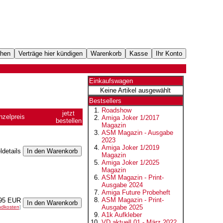
Einkaufswagen
Keine Artikel ausgewählt
Bestsellers
Roadshow
jetzt
nzelpreis
Amiga Joker 1/2017
bestellen
Magazin
ASM Magazin - Ausgabe
2023
Amiga Joker 1/2019
ldetails
Magazin
Amiga Joker 1/2025
Magazin
ASM Magazin - Print-
Ausgabe 2024
Amiga Future Probeheft
ASM Magazin - Print-
95 EUR
Ausgabe 2025
ndkosten
]
A1k Aufkleber
VD aktuell 01 - März 2022