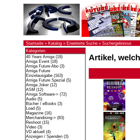
Startseite
»
Katalog
»
Erweiterte Suche
»
Suchergebnisse
Kategorien
Artikel, welc
40 Years Amiga
(19)
Amiga Event
(18)
Amiga Future Abo
(3)
Amiga Future
Einzelausgabe
(163)
Amiga Future Spezial
(5)
Amiga Joker
(12)
ASM
(12)
Amiga Software->
(72)
Audio
(5)
Bücher / eBooks
(3)
Load
(5)
Magazine
(16)
Merchandising->
(83)
Reshoot
(15)
Video
(3)
VD aktuell
(4)
Anzeigen / Spenden
(3)