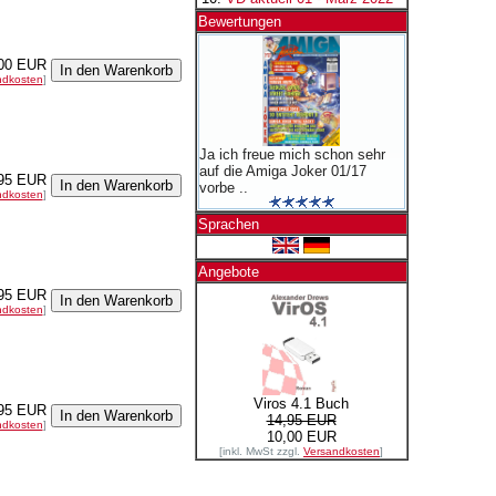
Bewertungen
00 EUR
ndkosten
]
Ja ich freue mich schon sehr
auf die Amiga Joker 01/17
95 EUR
vorbe ..
ndkosten
]
Sprachen
Angebote
95 EUR
ndkosten
]
Viros 4.1 Buch
95 EUR
14,95 EUR
ndkosten
]
10,00 EUR
[inkl. MwSt zzgl.
Versandkosten
]