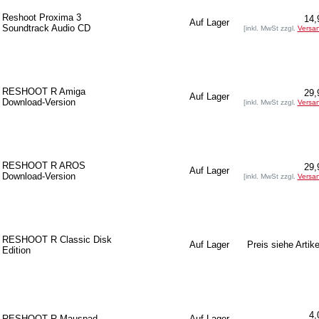
Reshoot Proxima 3
14,
Auf Lager
Soundtrack Audio CD
[inkl. MwSt zzgl.
Versa
RESHOOT R Amiga
29,
Auf Lager
Download-Version
[inkl. MwSt zzgl.
Versa
RESHOOT R AROS
29,
Auf Lager
Download-Version
[inkl. MwSt zzgl.
Versa
RESHOOT R Classic Disk
Auf Lager
Preis siehe Artike
Edition
4,
RESHOOT R Mauspad
Auf Lager