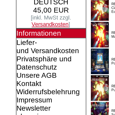
DEUTSCH
R
Cl
45,00 EUR
Ed
[inkl. MwSt zzgl.
Versandkosten
]
Informationen
R
M
Liefer-
und Versandkosten
Privatsphäre und
R
Po
Datenschutz
Unsere AGB
Kontakt
R
Widerrufsbelehrung
Pu
Impressum
Newsletter
R
So