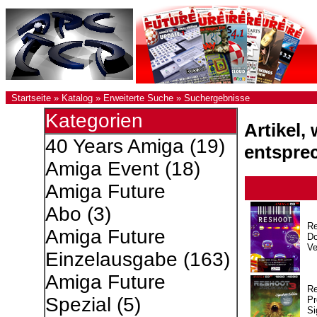
Startseite
»
Katalog
»
Erweiterte Suche
»
Suchergebnisse
Kategorien
Artikel,
40 Years Amiga
(19)
entspre
Amiga Event
(18)
Amiga Future
Abo
(3)
R
Amiga Future
Do
Ve
Einzelausgabe
(163)
Amiga Future
R
Spezial
(5)
Pr
Si