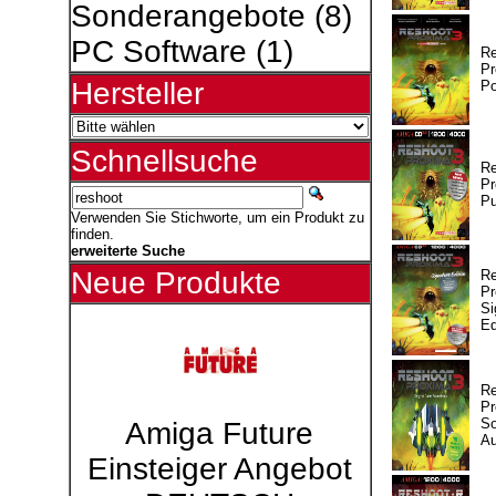
Sonderangebote
(8)
PC Software
(1)
R
Pr
Hersteller
Po
Schnellsuche
R
Pr
Pu
Verwenden Sie Stichworte, um ein Produkt zu
finden.
erweiterte Suche
Neue Produkte
R
Pr
Si
Ed
R
Pr
So
Amiga Future
A
Einsteiger Angebot