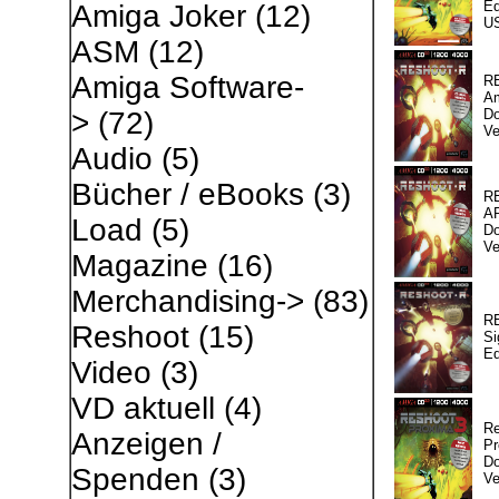
Ed
Amiga Joker
(12)
U
ASM
(12)
Amiga Software-
R
A
Do
>
(72)
Ve
Audio
(5)
Bücher / eBooks
(3)
R
A
Load
(5)
Do
Ve
Magazine
(16)
Merchandising->
(83)
R
Reshoot
(15)
Si
Ed
Video
(3)
VD aktuell
(4)
R
Anzeigen /
Pr
Do
Spenden
(3)
Ve