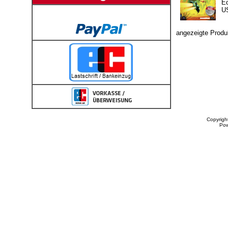
Ed
U
angezeigte Produ
Copyrigh
Po