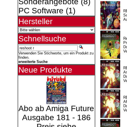
Sonderangebote
(8)
PC Software
(1)
R
So
Hersteller
A
Schnellsuche
R
Pr
Do
Ve
Verwenden Sie Stichworte, um ein Produkt zu
finden.
erweiterte Suche
Neue Produkte
R
A
Do
Ve
R
A
Do
Abo ab Amiga Future
Ve
Ausgabe 181 - 186
Preis siehe