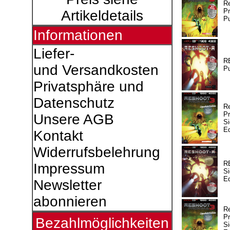
R
Pr
Artikeldetails
Pu
Informationen
Liefer-
R
und Versandkosten
Pu
Privatsphäre und
Datenschutz
R
Pr
Unsere AGB
Si
Ed
Kontakt
Widerrufsbelehrung
R
Impressum
Si
Ed
Newsletter
abonnieren
R
Pr
Bezahlmöglichkeiten
Si