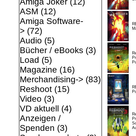
Amiga Joker
(12)
ASM
(12)
Amiga Software-
R
M
>
(72)
Audio
(5)
Bücher / eBooks
(3)
R
Pr
Load
(5)
Po
Magazine
(16)
Merchandising->
(83)
Reshoot
(15)
R
Po
Video
(3)
VD aktuell
(4)
R
Anzeigen /
Pr
So
Spenden
(3)
A