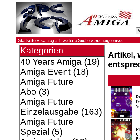
Startseite
»
Katalog
»
Erweiterte Suche
»
Suchergebnisse
Kategorien
Artikel,
40 Years Amiga
(19)
entspre
Amiga Event
(18)
Amiga Future
Abo
(3)
R
Amiga Future
Do
Ve
Einzelausgabe
(163)
Amiga Future
Spezial
(5)
R
Cl
Ed